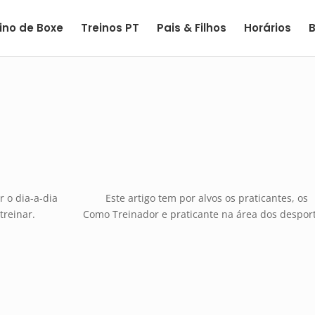
ino de Boxe
Treinos PT
Pais & Filhos
Horários
ar o dia-a-dia Este artigo tem por alvos os praticantes, os
 a treinar. Como Treinador e praticante na área dos desport