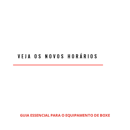
completamente pioneiro na área da saúde e
do treino.Um espaço desenhado para servir
saúde, com...
VEJA OS NOVOS HORÁRIOS
GUIA ESSENCIAL PARA O EQUIPAMENTO DE BOXE