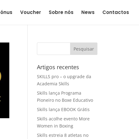
Bónus
Voucher
Sobre nós
News
Contactos
Artigos recentes
SKILLS pro – o upgrade da
Academia Skills
Skills lança Programa
Pioneiro no Boxe Educativo
Skills lança EBOOK Grátis
Skills acolhe evento More
Women in Boxing
Skills estreia 8 atletas no