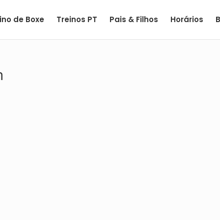
ino de Boxe
Treinos PT
Pais & Filhos
Horários
n